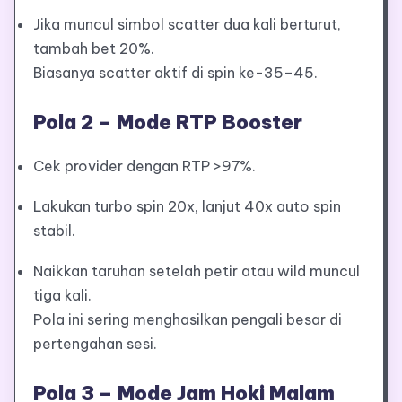
Jika muncul simbol scatter dua kali berturut,
tambah bet 20%.
Biasanya scatter aktif di spin ke-35–45.
Pola 2 – Mode RTP Booster
Cek provider dengan RTP >97%.
Lakukan turbo spin 20x, lanjut 40x auto spin
stabil.
Naikkan taruhan setelah petir atau wild muncul
tiga kali.
Pola ini sering menghasilkan pengali besar di
pertengahan sesi.
Pola 3 – Mode Jam Hoki Malam