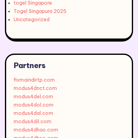
togel Singapore
Togel Singapura 2025
Uncategorized
Partners
fixmaindirtp.com
modus4dnct.com
modus4del.com
modus4dol.com
modus4dal.com
modus4dil.com
modus4dhao.com
modus4dheo.com