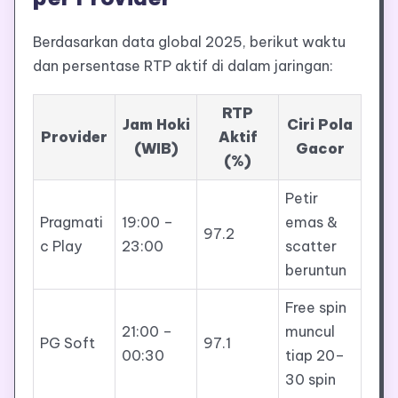
Berdasarkan data global 2025, berikut waktu
dan persentase RTP aktif di dalam jaringan:
RTP
Jam Hoki
Ciri Pola
Provider
Aktif
(WIB)
Gacor
(%)
Petir
Pragmati
19:00 –
emas &
97.2
c Play
23:00
scatter
beruntun
Free spin
21:00 –
muncul
PG Soft
97.1
00:30
tiap 20–
30 spin