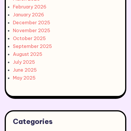
February 2026
January 2026
December 2025
November 2025
October 2025
September 2025
August 2025
July 2025
June 2025
May 2025
Categories