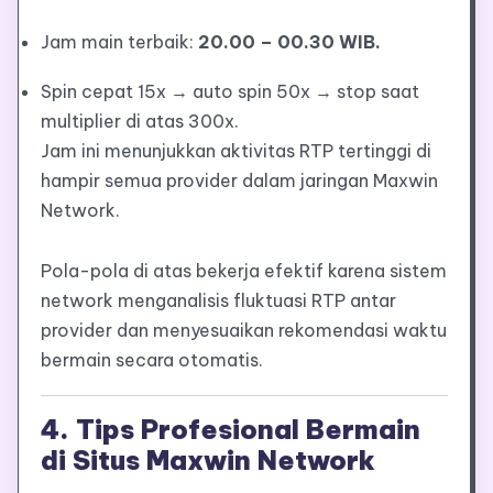
Jam main terbaik:
20.00 – 00.30 WIB.
Spin cepat 15x → auto spin 50x → stop saat
multiplier di atas 300x.
Jam ini menunjukkan aktivitas RTP tertinggi di
hampir semua provider dalam jaringan Maxwin
Network.
Pola-pola di atas bekerja efektif karena sistem
network menganalisis fluktuasi RTP antar
provider dan menyesuaikan rekomendasi waktu
bermain secara otomatis.
4. Tips Profesional Bermain
di Situs Maxwin Network