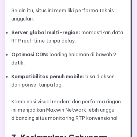
Selain itu, situs ini memiliki performa teknis
unggulan:
Server global multi-region:
memastikan data
RTP real-time tanpa delay.
Optimasi CDN:
loading halaman di bawah 2
detik.
Kompatibilitas penuh mobile:
bisa diakses
dari ponsel tanpa lag.
Kombinasi visual modern dan performa ringan
ini menjadikan Maxwin Network lebih unggul
dibanding situs monitoring RTP konvensional.