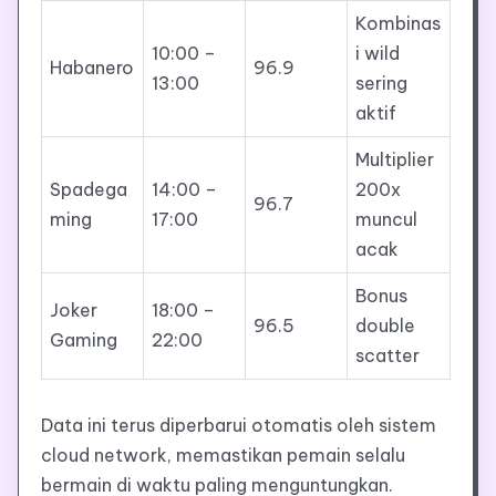
Kombinas
10:00 –
i wild
Habanero
96.9
13:00
sering
aktif
Multiplier
Spadega
14:00 –
200x
96.7
ming
17:00
muncul
acak
Bonus
Joker
18:00 –
96.5
double
Gaming
22:00
scatter
Data ini terus diperbarui otomatis oleh sistem
cloud network, memastikan pemain selalu
bermain di waktu paling menguntungkan.