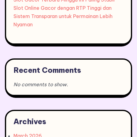
Slot Online Gacor dengan RTP Tinggi dan
Sistem Transparan untuk Permainan Lebih
Nyaman
Recent Comments
No comments to show.
Archives
March 2026