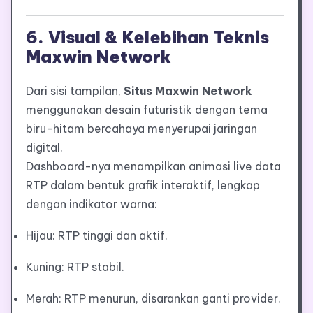
6. Visual & Kelebihan Teknis
Maxwin Network
Dari sisi tampilan,
Situs Maxwin Network
menggunakan desain futuristik dengan tema
biru-hitam bercahaya menyerupai jaringan
digital.
Dashboard-nya menampilkan animasi live data
RTP dalam bentuk grafik interaktif, lengkap
dengan indikator warna:
Hijau: RTP tinggi dan aktif.
Kuning: RTP stabil.
Merah: RTP menurun, disarankan ganti provider.