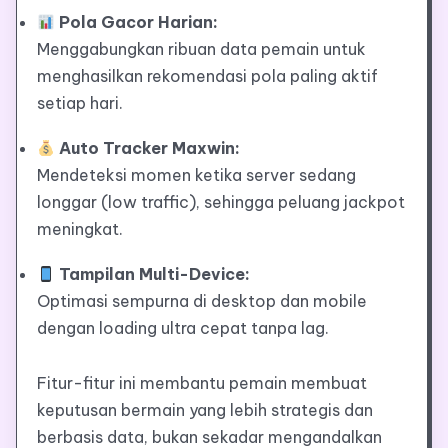
Pola Gacor Harian:
Menggabungkan ribuan data pemain untuk
menghasilkan rekomendasi pola paling aktif
setiap hari.
Auto Tracker Maxwin:
Mendeteksi momen ketika server sedang
longgar (low traffic), sehingga peluang jackpot
meningkat.
Tampilan Multi-Device:
Optimasi sempurna di desktop dan mobile
dengan loading ultra cepat tanpa lag.
Fitur-fitur ini membantu pemain membuat
keputusan bermain yang lebih strategis dan
berbasis data, bukan sekadar mengandalkan