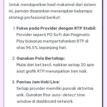
Untuk mendapatkan hasil maksimal dari sistem
ini, pemain disarankan menerapkan beberapa
strategi profesional berikut:
Fokus pada Provider dengan RTP Stabil:
Provider seperti PG Soft dan Pragmatic
Play biasanya mempertahankan RTP di
atas 96,5% sepanjang hari.
Gunakan Pola Bertahap:
Mulai dari bet kecil, naikkan setiap 20 spin
saat grafik RTP menunjukkan tren naik.
Pantau Jam Hoki Live:
Setiap provider memiliki puncak aktivitas
unik. Gunakan fitur
auto-detect time
window
di dashboard network.