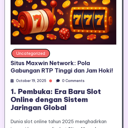
Uncategorized
Situs Maxwin Network: Pola
Gabungan RTP Tinggi dan Jam Hoki!
October 19, 2025
0 Comments
1. Pembuka: Era Baru Slot
Online dengan Sistem
Jaringan Global
Dunia slot online tahun 2025 menghadirkan