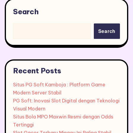
Search
Search
Recent Posts
Situs PG Soft Kamboja : Platform Game
Modern Server Stabil
PG Soft: Inovasi Slot Digital dengan Teknologi
Visual Modern
Situs Bola MPO Maxwin Resmi dengan Odds
Tertinggi
Slot Gacor Terbaru Minggu Ini Paling Stabil