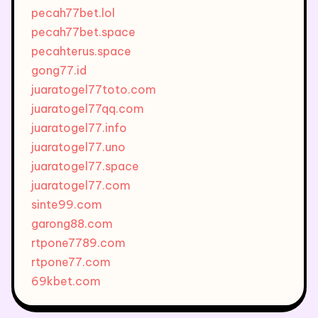
pecah77bet.lol
pecah77bet.space
pecahterus.space
gong77.id
juaratogel77toto.com
juaratogel77qq.com
juaratogel77.info
juaratogel77.uno
juaratogel77.space
juaratogel77.com
sinte99.com
garong88.com
rtpone7789.com
rtpone77.com
69kbet.com