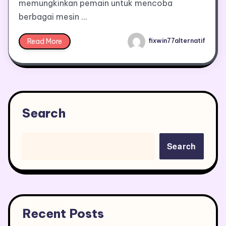
memungkinkan pemain untuk mencoba
berbagai mesin …
Read More
fixwin77alternatif
Search
Search
Recent Posts