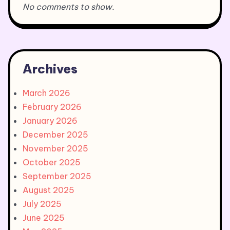
No comments to show.
Archives
March 2026
February 2026
January 2026
December 2025
November 2025
October 2025
September 2025
August 2025
July 2025
June 2025