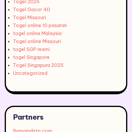
Togel 2025
Togel Gacor 4D
Togel Missouri
Togel online 10 pasaran
togel online Malaysia
Togel online Missouri
togel SGP resmi
togel Singapore
Togel Singapura 2025
Uncategorized
Partners
fixmaindirtp.com