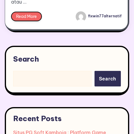
atau …
Read More
fixwin77alternatif
Search
Search
Recent Posts
Situs PG Soft Kamboja : Platform Game