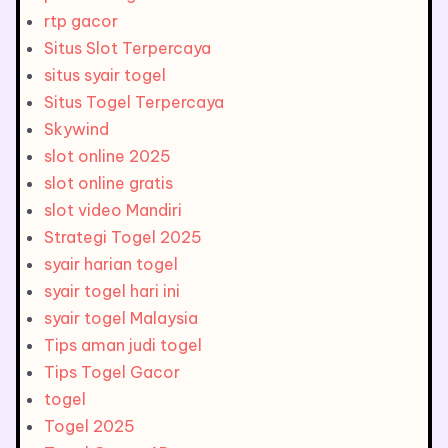
rtp gacor
Situs Slot Terpercaya
situs syair togel
Situs Togel Terpercaya
Skywind
slot online 2025
slot online gratis
slot video Mandiri
Strategi Togel 2025
syair harian togel
syair togel hari ini
syair togel Malaysia
Tips aman judi togel
Tips Togel Gacor
togel
Togel 2025