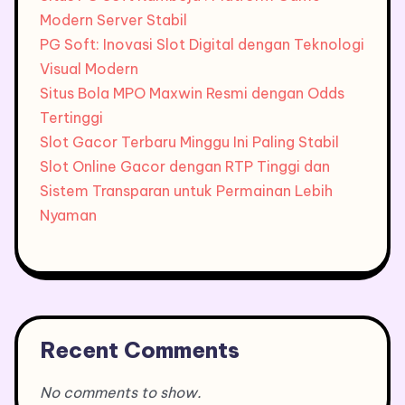
Modern Server Stabil
PG Soft: Inovasi Slot Digital dengan Teknologi
Visual Modern
Situs Bola MPO Maxwin Resmi dengan Odds
Tertinggi
Slot Gacor Terbaru Minggu Ini Paling Stabil
Slot Online Gacor dengan RTP Tinggi dan
Sistem Transparan untuk Permainan Lebih
Nyaman
Recent Comments
No comments to show.