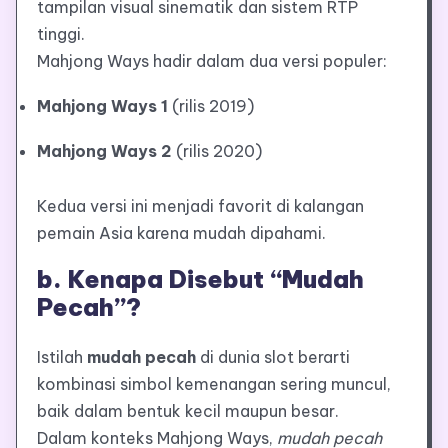
tampilan visual sinematik dan sistem RTP
tinggi.
Mahjong Ways hadir dalam dua versi populer:
Mahjong Ways 1
(rilis 2019)
Mahjong Ways 2
(rilis 2020)
Kedua versi ini menjadi favorit di kalangan
pemain Asia karena mudah dipahami.
b. Kenapa Disebut “Mudah
Pecah”?
Istilah
mudah pecah
di dunia slot berarti
kombinasi simbol kemenangan sering muncul,
baik dalam bentuk kecil maupun besar.
Dalam konteks Mahjong Ways,
mudah pecah