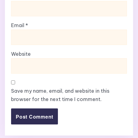
Email
*
Website
Save my name, email, and website in this
browser for the next time I comment.