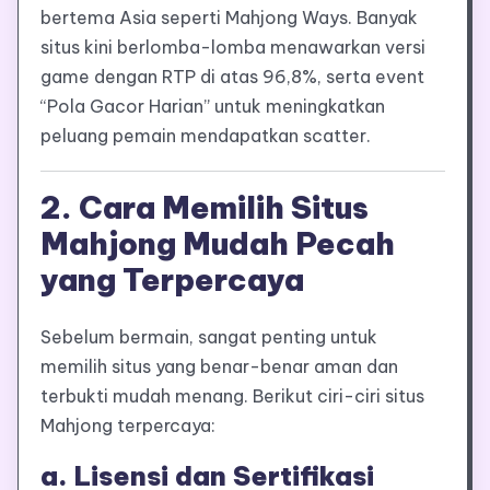
bertema Asia seperti Mahjong Ways. Banyak
situs kini berlomba-lomba menawarkan versi
game dengan RTP di atas 96,8%, serta event
“Pola Gacor Harian” untuk meningkatkan
peluang pemain mendapatkan scatter.
2. Cara Memilih Situs
Mahjong Mudah Pecah
yang Terpercaya
Sebelum bermain, sangat penting untuk
memilih situs yang benar-benar aman dan
terbukti mudah menang. Berikut ciri-ciri situs
Mahjong terpercaya:
a. Lisensi dan Sertifikasi