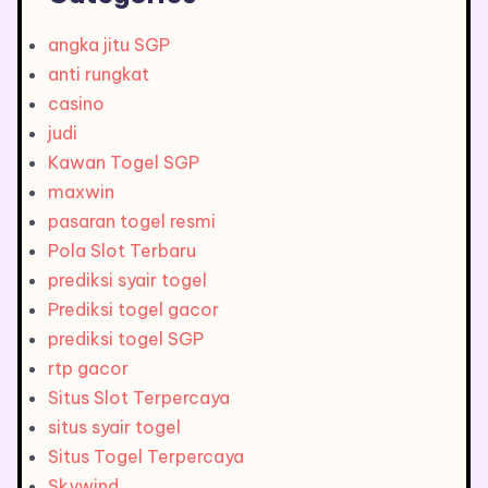
angka jitu SGP
anti rungkat
casino
judi
Kawan Togel SGP
maxwin
pasaran togel resmi
Pola Slot Terbaru
prediksi syair togel
Prediksi togel gacor
prediksi togel SGP
rtp gacor
Situs Slot Terpercaya
situs syair togel
Situs Togel Terpercaya
Skywind