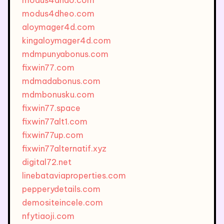
modus4dhao.com
modus4dheo.com
aloymager4d.com
kingaloymager4d.com
mdmpunyabonus.com
fixwin77.com
mdmadabonus.com
mdmbonusku.com
fixwin77.space
fixwin77alt1.com
fixwin77up.com
fixwin77alternatif.xyz
digital72.net
linebataviaproperties.com
pepperydetails.com
demositeincele.com
nfytiaoji.com