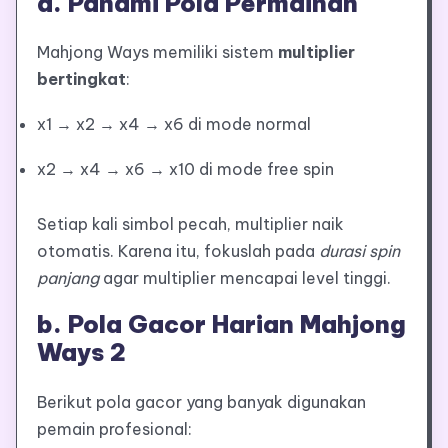
a. Pahami Pola Permainan
Mahjong Ways memiliki sistem
multiplier
bertingkat
:
x1 → x2 → x4 → x6 di mode normal
x2 → x4 → x6 → x10 di mode free spin
Setiap kali simbol pecah, multiplier naik
otomatis. Karena itu, fokuslah pada
durasi spin
panjang
agar multiplier mencapai level tinggi.
b. Pola Gacor Harian Mahjong
Ways 2
Berikut pola gacor yang banyak digunakan
pemain profesional: