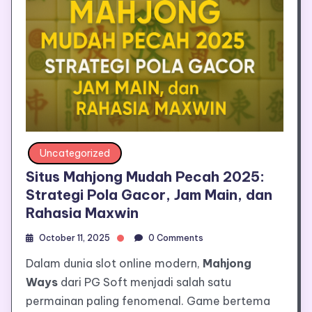
Uncategorized
Situs Mahjong Mudah Pecah 2025:
Strategi Pola Gacor, Jam Main, dan
Rahasia Maxwin
October 11, 2025
0 Comments
Dalam dunia slot online modern,
Mahjong
Ways
dari PG Soft menjadi salah satu
permainan paling fenomenal. Game bertema