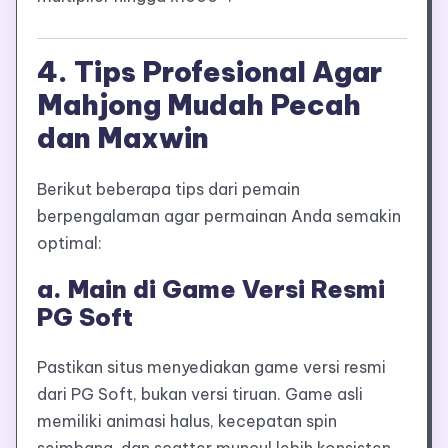
4. Tips Profesional Agar
Mahjong Mudah Pecah
dan Maxwin
Berikut beberapa tips dari pemain
berpengalaman agar permainan Anda semakin
optimal:
a. Main di Game Versi Resmi
PG Soft
Pastikan situs menyediakan game versi resmi
dari PG Soft, bukan versi tiruan. Game asli
memiliki animasi halus, kecepatan spin
seimbang, dan scatter muncul lebih konsisten.