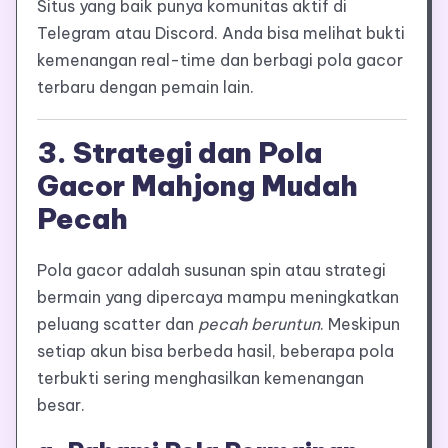
Situs yang baik punya komunitas aktif di
Telegram atau Discord. Anda bisa melihat bukti
kemenangan real-time dan berbagi pola gacor
terbaru dengan pemain lain.
3. Strategi dan Pola
Gacor Mahjong Mudah
Pecah
Pola gacor adalah susunan spin atau strategi
bermain yang dipercaya mampu meningkatkan
peluang scatter dan
pecah beruntun
. Meskipun
setiap akun bisa berbeda hasil, beberapa pola
terbukti sering menghasilkan kemenangan
besar.