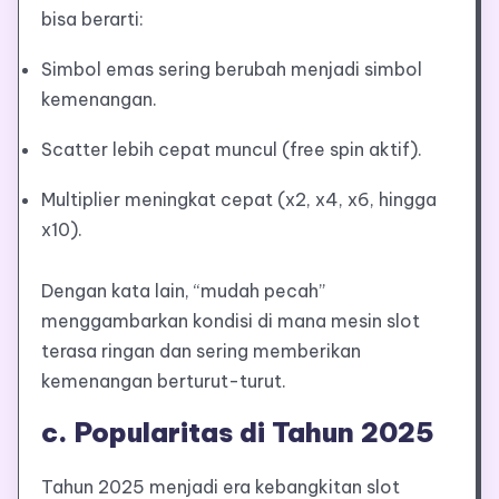
bisa berarti:
Simbol emas sering berubah menjadi simbol
kemenangan.
Scatter lebih cepat muncul (free spin aktif).
Multiplier meningkat cepat (x2, x4, x6, hingga
x10).
Dengan kata lain, “mudah pecah”
menggambarkan kondisi di mana mesin slot
terasa ringan dan sering memberikan
kemenangan berturut-turut.
c. Popularitas di Tahun 2025
Tahun 2025 menjadi era kebangkitan slot