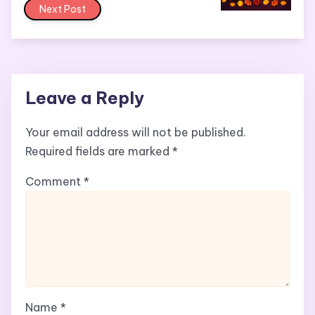
Next Post
Leave a Reply
Your email address will not be published.
Required fields are marked
*
Comment
*
Name
*