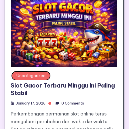
Uncategorized
Slot Gacor Terbaru Minggu Ini Paling
Stabil
January 17, 2026
0 Comments
Perkembangan permainan slot online terus
mengalami perubahan dari waktu ke waktu.