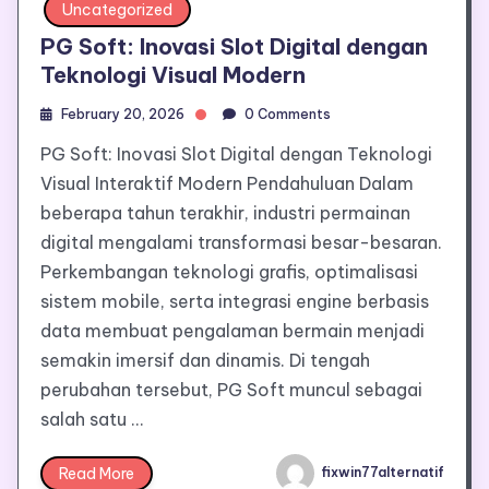
Uncategorized
PG Soft: Inovasi Slot Digital dengan
Teknologi Visual Modern
February 20, 2026
0 Comments
PG Soft: Inovasi Slot Digital dengan Teknologi
Visual Interaktif Modern Pendahuluan Dalam
beberapa tahun terakhir, industri permainan
digital mengalami transformasi besar-besaran.
Perkembangan teknologi grafis, optimalisasi
sistem mobile, serta integrasi engine berbasis
data membuat pengalaman bermain menjadi
semakin imersif dan dinamis. Di tengah
perubahan tersebut, PG Soft muncul sebagai
salah satu …
Read More
fixwin77alternatif