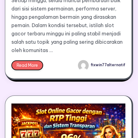
Setiap minggu, selalu muncul pembaruan baik
dari sisi sistem permainan, performa server,
hingga pengalaman bermain yang dirasakan
pemain. Dalam kondisi tersebut, istilah slot
gacor terbaru minggu ini paling stabil menjadi
salah satu topik yang paling sering dibicarakan
oleh komunitas …
Read More
fixwin77alternatif