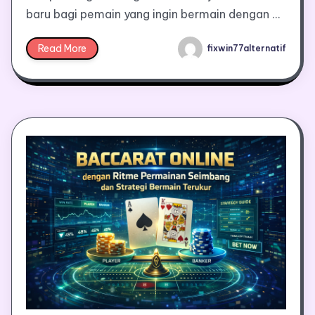
baru bagi pemain yang ingin bermain dengan …
Read More
fixwin77alternatif