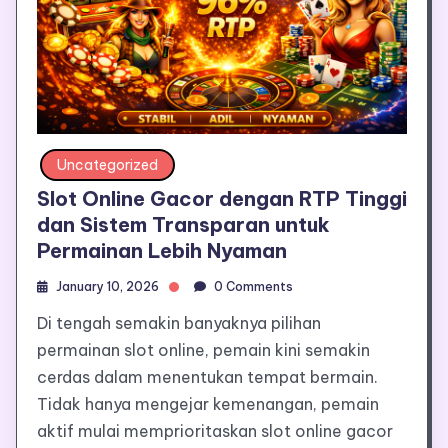
Uncategorized
Slot Online Gacor dengan RTP Tinggi
dan Sistem Transparan untuk
Permainan Lebih Nyaman
January 10, 2026
0 Comments
Di tengah semakin banyaknya pilihan
permainan slot online, pemain kini semakin
cerdas dalam menentukan tempat bermain.
Tidak hanya mengejar kemenangan, pemain
aktif mulai memprioritaskan slot online gacor