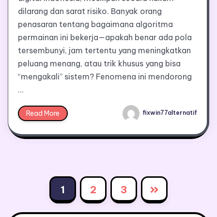
dilarang dan sarat risiko. Banyak orang
penasaran tentang bagaimana algoritma
permainan ini bekerja—apakah benar ada pola
tersembunyi, jam tertentu yang meningkatkan
peluang menang, atau trik khusus yang bisa
“mengakali” sistem? Fenomena ini mendorong
…
Read More
fixwin77alternatif
Posts
1
2
3
pagination