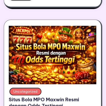
Uncategorized
Situs Bola MPO Maxwin Resmi
dengan Odds Tertinggi