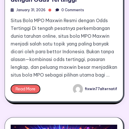
January 31, 2026
0 Comments
Situs Bola MPO Maxwin Resmi dengan Odds
Tertinggi Di tengah pesatnya perkembangan
dunia taruhan online, situs bola MPO Maxwin
menjadi salah satu topik yang paling banyak
dicari oleh para bettor Indonesia. Bukan tanpa
alasan—kombinasi odds tertinggi, pasaran
lengkap, dan peluang maxwin besar menjadikan
situs bola MPO sebagai pilihan utama bagi …
Read More
fixwin77alternatif