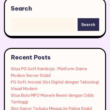
Search
Search
Recent Posts
Situs PG Soft Kamboja : Platform Game
Modern Server Stabil
PG Soft: Inovasi Slot Digital dengan Teknologi
Visual Modern
Situs Bola MPO Maxwin Resmi dengan Odds
Tertinggi
Slot Gacor Terbaru Minggu Ini Paling Stabil