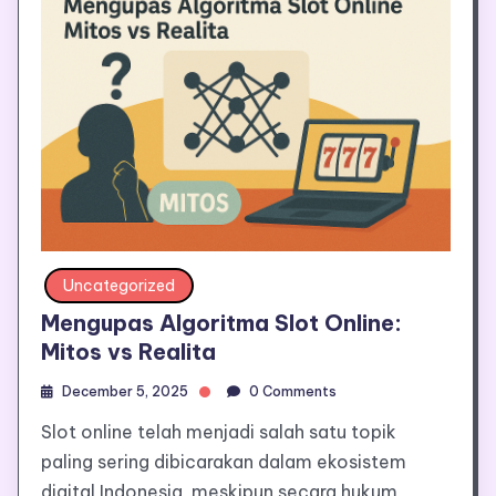
Uncategorized
Mengupas Algoritma Slot Online:
Mitos vs Realita
December 5, 2025
0 Comments
Slot online telah menjadi salah satu topik
paling sering dibicarakan dalam ekosistem
digital Indonesia, meskipun secara hukum