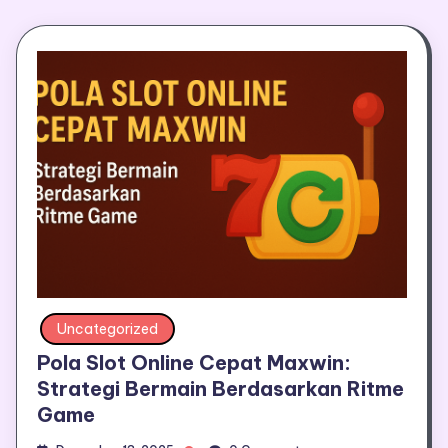
Uncategorized
Pola Slot Online Cepat Maxwin:
Strategi Bermain Berdasarkan Ritme
Game