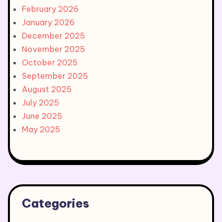
February 2026
January 2026
December 2025
November 2025
October 2025
September 2025
August 2025
July 2025
June 2025
May 2025
Categories