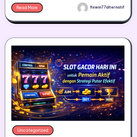
Read More
fixwin77alternatif
Uncategorized