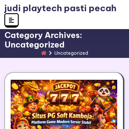
Skip
judi playtech pasti pecah
to
content
Category Archives:
Uncategorized
Uncategorized