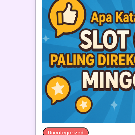
Uncategorized