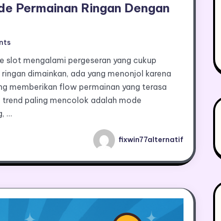
de Permainan Ringan Dengan
nts
e slot mengalami pergeseran yang cukup
h ringan dimainkan, ada yang menonjol karena
ang memberikan flow permainan yang terasa
i, trend paling mencolok adalah mode
, …
fixwin77alternatif