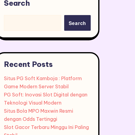
Search
Search
Recent Posts
Situs PG Soft Kamboja : Platform
Game Modern Server Stabil
PG Soft: Inovasi Slot Digital dengan
Teknologi Visual Modern
Situs Bola MPO Maxwin Resmi
dengan Odds Tertinggi
Slot Gacor Terbaru Minggu Ini Paling