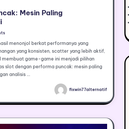
cak: Mesin Paling
i
ts
hasil menonjol berkat performanya yang
angan yang konsisten, scatter yang lebih aktif,
ul membuat game-game ini menjadi pilihan
as slot dengan performa puncak: mesin paling
an analisis …
fixwin77alternatif