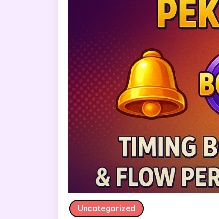
Uncategorized