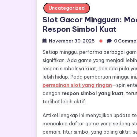
Uncategorized
Slot Gacor Mingguan: Mo
Respon Simbol Kuat
November 30, 2025
0 Comme
Setiap minggu, performa berbagai gam
signifikan. Ada game yang menjadi lebi
respon simbolnya kuat, dan ada pula y
lebih hidup. Pada pembaruan minggu ini
permainan slot yang ringan
—spin ente
dengan
respon simbol yang kuat
, ter
terlihat lebih aktif.
Artikel lengkap ini menyajikan update 
mencakup daftar game yang sedang stab
pemain, fitur simbol yang paling aktif, 