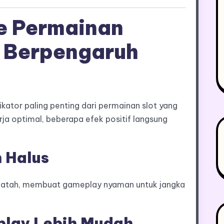
e Permainan
 Berpengaruh
kator paling penting dari permainan slot yang
rja optimal, beberapa efek positif langsung
h Halus
-patah, membuat gameplay nyaman untuk jangka
lay Lebih Mudah