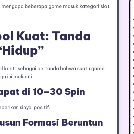
si mengapa beberapa game masuk kategori slot
ol Kuat: Tanda
“Hidup”
l kuat” sebagai pertanda bahwa suatu game
u ini meliputi:
apat di 10–30 Spin
erikan sinyal positif.
yusun Formasi Beruntun