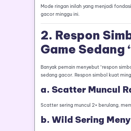
Mode ringan inilah yang menjadi fonda
gacor minggu ini.
2. Respon Simb
Game Sedang 
Banyak pemain menyebut “respon simbo
sedang gacor. Respon simbol kuat mingg
a. Scatter Muncul R
Scatter sering muncul 2× berulang, memb
b. Wild Sering Men