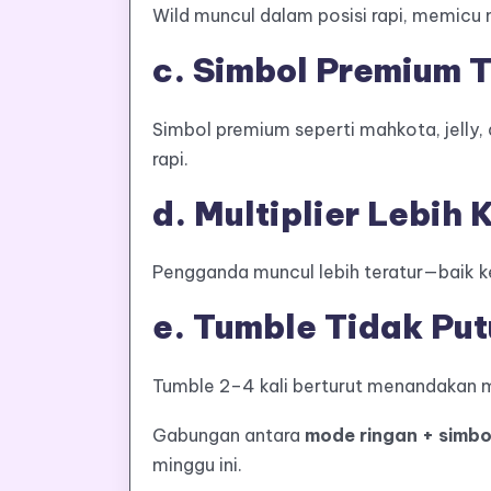
Wild muncul dalam posisi rapi, memicu 
c. Simbol Premium 
Simbol premium seperti mahkota, jelly
rapi.
d. Multiplier Lebih 
Pengganda muncul lebih teratur—baik k
e. Tumble Tidak Pu
Tumble 2–4 kali berturut menandakan m
Gabungan antara
mode ringan + simbo
minggu ini.