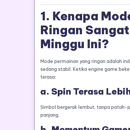
1. Kenapa Mod
Ringan Sangat
Minggu Ini?
Mode permainan yang ringan adalah indi
sedang stabil. Ketika engine game beke
terasa:
a. Spin Terasa Lebi
Simbol bergerak lembut, tanpa patah
panjang.
b. Momentum Gamep