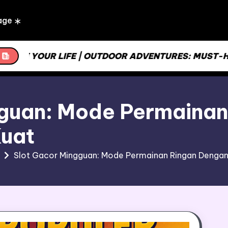
age
E YOUR LIFE | OUTDOOR ADVENTURES: MUST-HAVE G
gguan: Mode Permainan
Kuat
Slot Gacor Mingguan: Mode Permainan Ringan Dengan