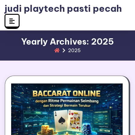
Skip
judi playtech pasti pecah
to
content
Yearly Archives: 2025
2025