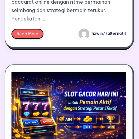
baccarat online dengan ritme permainan
seimbang dan strategi bermain terukur.
Pendekatan …
Read More
fixwin77alternatif