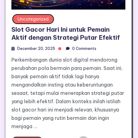
Uncategorized
Slot Gacor Hari Ini untuk Pemain
Aktif dengan Strategi Putar Efektif
December 20, 2025
0 Comments
Perkembangan dunia slot digital mendorong
perubahan pola bermain para pemain. Saat ini,
banyak pemain aktif tidak lagi hanya
mengandalkan insting atau keberuntungan
sesaat, tetapi mulai menerapkan strategi putar
yang lebih efektif. Dalam konteks inilah istilah
slot gacor hari ini menjadi relevan, khususnya
bagi pemain yang rutin bermain dan ingin
menjaga …