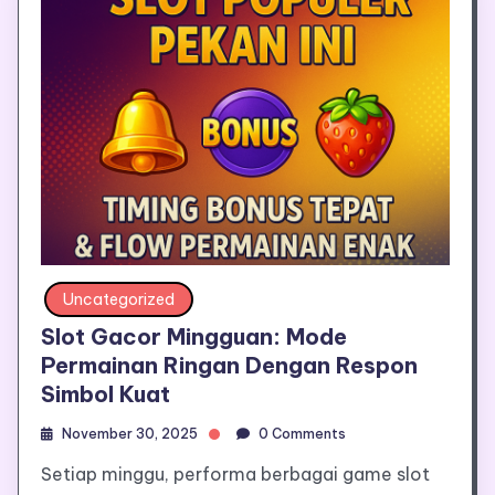
Uncategorized
Slot Gacor Mingguan: Mode
Permainan Ringan Dengan Respon
Simbol Kuat
November 30, 2025
0 Comments
Setiap minggu, performa berbagai game slot