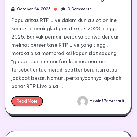
October 24, 2025
0 Comments
Popularitas RTP Live dalam dunia slot online
semakin meningkat pesat sejak 2023 hingga
2025. Banyak pemain percaya bahwa dengan
melihat persentase RTP Live yang tinggi,
mereka bisa memprediksi kapan slot sedang
“gacor” dan memanfaatkan momentum
tersebut untuk meraih scatter beruntun atau
jackpot besar. Namun, pertanyaannya: apakah
benar RTP Live bisa …
Read More
fixwin77alternatif