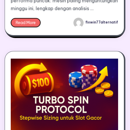
performa puncak: mesin paling menguntungkan
minggu ini, lengkap dengan analisis …
Read More
fixwin77alternatif