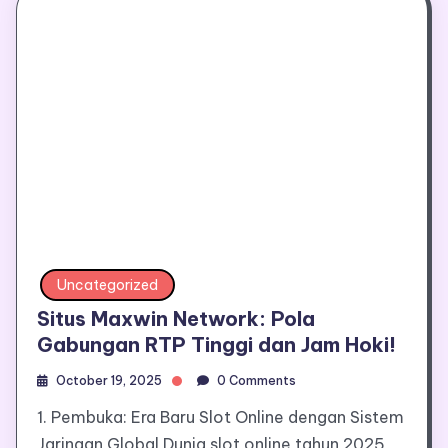
Uncategorized
Situs Maxwin Network: Pola
Gabungan RTP Tinggi dan Jam Hoki!
October 19, 2025
0 Comments
1. Pembuka: Era Baru Slot Online dengan Sistem
Jaringan Global Dunia slot online tahun 2025