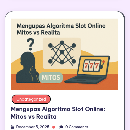
Uncategorized
Mengupas Algoritma Slot Online:
Mitos vs Realita
December 5, 2025
0 Comments