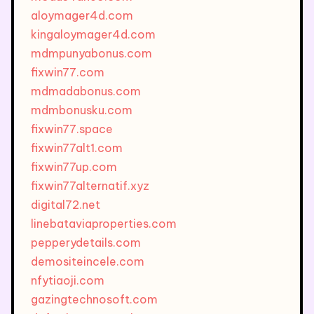
aloymager4d.com
kingaloymager4d.com
mdmpunyabonus.com
fixwin77.com
mdmadabonus.com
mdmbonusku.com
fixwin77.space
fixwin77alt1.com
fixwin77up.com
fixwin77alternatif.xyz
digital72.net
linebataviaproperties.com
pepperydetails.com
demositeincele.com
nfytiaoji.com
gazingtechnosoft.com