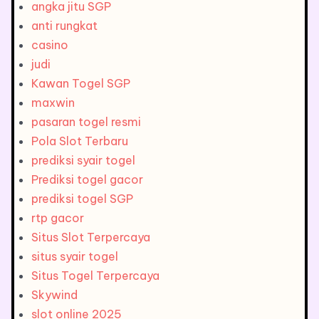
angka jitu SGP
anti rungkat
casino
judi
Kawan Togel SGP
maxwin
pasaran togel resmi
Pola Slot Terbaru
prediksi syair togel
Prediksi togel gacor
prediksi togel SGP
rtp gacor
Situs Slot Terpercaya
situs syair togel
Situs Togel Terpercaya
Skywind
slot online 2025