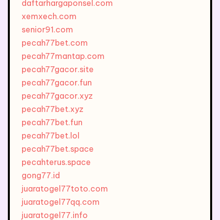
daftarhargaponsel.com
xemxech.com
senior91.com
pecah77bet.com
pecah77mantap.com
pecah77gacor.site
pecah77gacor.fun
pecah77gacor.xyz
pecah77bet.xyz
pecah77bet.fun
pecah77bet.lol
pecah77bet.space
pecahterus.space
gong77.id
juaratogel77toto.com
juaratogel77qq.com
juaratogel77.info