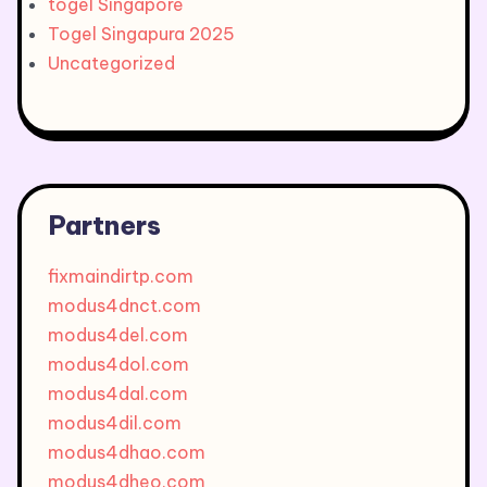
togel Singapore
Togel Singapura 2025
Uncategorized
Partners
fixmaindirtp.com
modus4dnct.com
modus4del.com
modus4dol.com
modus4dal.com
modus4dil.com
modus4dhao.com
modus4dheo.com