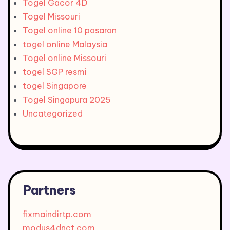
Togel Gacor 4D
Togel Missouri
Togel online 10 pasaran
togel online Malaysia
Togel online Missouri
togel SGP resmi
togel Singapore
Togel Singapura 2025
Uncategorized
Partners
fixmaindirtp.com
modus4dnct.com