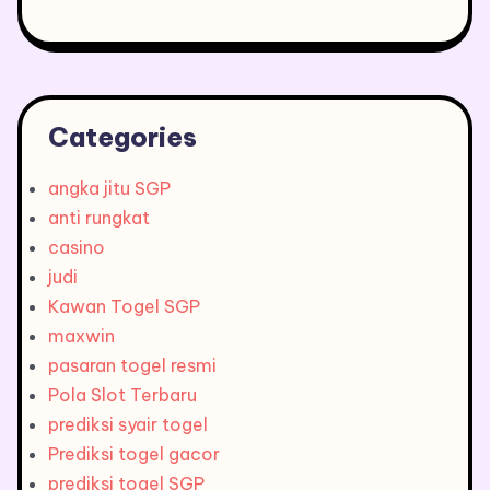
Categories
angka jitu SGP
anti rungkat
casino
judi
Kawan Togel SGP
maxwin
pasaran togel resmi
Pola Slot Terbaru
prediksi syair togel
Prediksi togel gacor
prediksi togel SGP