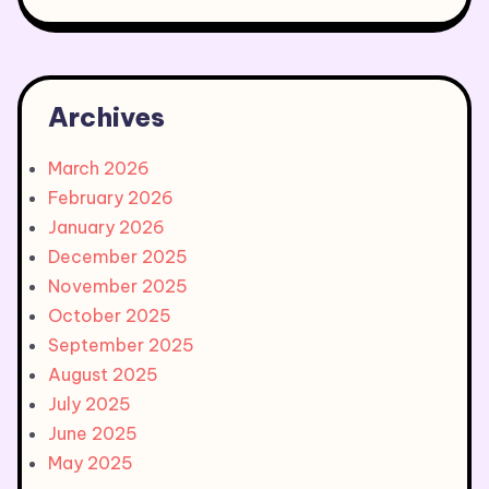
Archives
March 2026
February 2026
January 2026
December 2025
November 2025
October 2025
September 2025
August 2025
July 2025
June 2025
May 2025