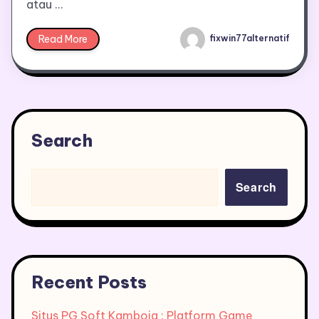
atau …
Read More
fixwin77alternatif
Search
Search
Recent Posts
Situs PG Soft Kamboja : Platform Game