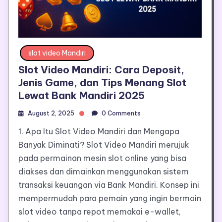
slot video Mandiri
Slot Video Mandiri: Cara Deposit,
Jenis Game, dan Tips Menang Slot
Lewat Bank Mandiri 2025
August 2, 2025
0 Comments
1. Apa Itu Slot Video Mandiri dan Mengapa
Banyak Diminati? Slot Video Mandiri merujuk
pada permainan mesin slot online yang bisa
diakses dan dimainkan menggunakan sistem
transaksi keuangan via Bank Mandiri. Konsep ini
mempermudah para pemain yang ingin bermain
slot video tanpa repot memakai e-wallet,