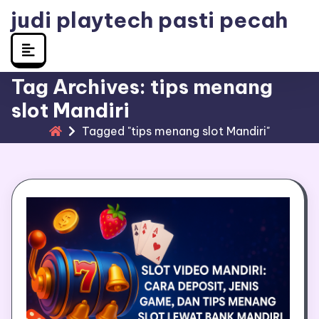
Skip
judi playtech pasti pecah
to
content
Tag Archives: tips menang
slot Mandiri
Tagged "tips menang slot Mandiri"