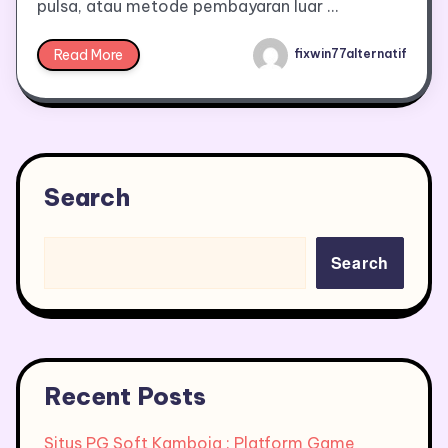
pulsa, atau metode pembayaran luar …
Read More
fixwin77alternatif
Search
Search
Recent Posts
Situs PG Soft Kamboja : Platform Game