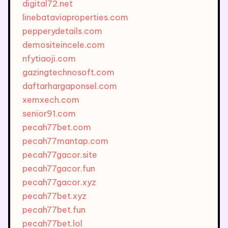
digital72.net
linebataviaproperties.com
pepperydetails.com
demositeincele.com
nfytiaoji.com
gazingtechnosoft.com
daftarhargaponsel.com
xemxech.com
senior91.com
pecah77bet.com
pecah77mantap.com
pecah77gacor.site
pecah77gacor.fun
pecah77gacor.xyz
pecah77bet.xyz
pecah77bet.fun
pecah77bet.lol