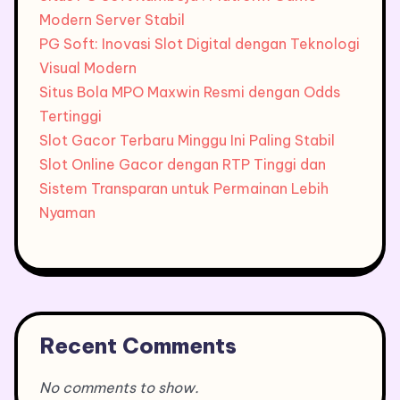
Modern Server Stabil
PG Soft: Inovasi Slot Digital dengan Teknologi
Visual Modern
Situs Bola MPO Maxwin Resmi dengan Odds
Tertinggi
Slot Gacor Terbaru Minggu Ini Paling Stabil
Slot Online Gacor dengan RTP Tinggi dan
Sistem Transparan untuk Permainan Lebih
Nyaman
Recent Comments
No comments to show.