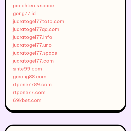
pecahterus.space
gong77.id
juaratogel77toto.com
juaratogel77qq.com
juaratogel77.info
juaratogel77.uno
juaratogel77.space
juaratogel77.com
sinte99.com
garong88.com
rtpone7789.com
rtpone77.com
69kbet.com