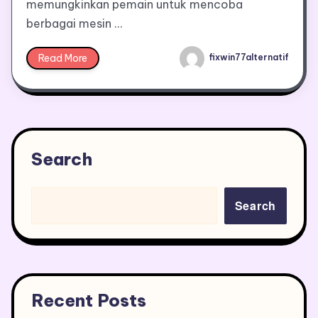
memungkinkan pemain untuk mencoba
berbagai mesin …
Read More
fixwin77alternatif
Search
Search
Recent Posts