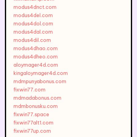
modus4dnct.com
modus4del.com
modus4dol.com
modus4dal.com
modus4dil.com
modus4dhao.com
modus4dheo.com
aloymager4d.com
kingaloymager4d.com
mdmpunyabonus.com
fixwin77.com
mdmadabonus.com
mdmbonusku.com
fixwin77.space
fixwin77alt1.com
fixwin77up.com