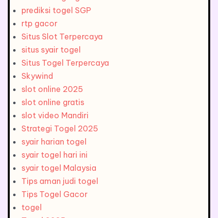
prediksi togel SGP
rtp gacor
Situs Slot Terpercaya
situs syair togel
Situs Togel Terpercaya
Skywind
slot online 2025
slot online gratis
slot video Mandiri
Strategi Togel 2025
syair harian togel
syair togel hari ini
syair togel Malaysia
Tips aman judi togel
Tips Togel Gacor
togel