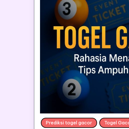
Prediksi togel gacor
Togel Gac