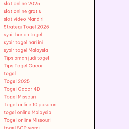
slot online 2025
slot online gratis
slot video Mandiri
Strategi Togel 2025
syair harian togel
syair togel hari ini
syair togel Malaysia
Tips aman judi togel
Tips Togel Gacor
togel
Togel 2025
Togel Gacor 4D
Togel Missouri
Togel online 10 pasaran
togel online Malaysia
Togel online Missouri
togel SGP resmi