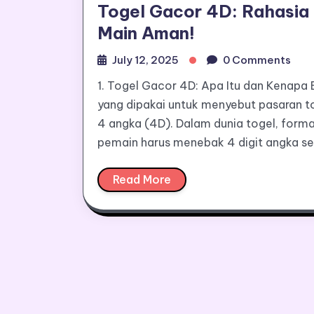
Togel Gacor 4D: Rahasia
Main Aman!
July 12, 2025
0 Comments
1. Togel Gacor 4D: Apa Itu dan Kenapa 
yang dipakai untuk menyebut pasaran t
4 angka (4D). Dalam dunia togel, form
pemain harus menebak 4 digit angka sec
Read More