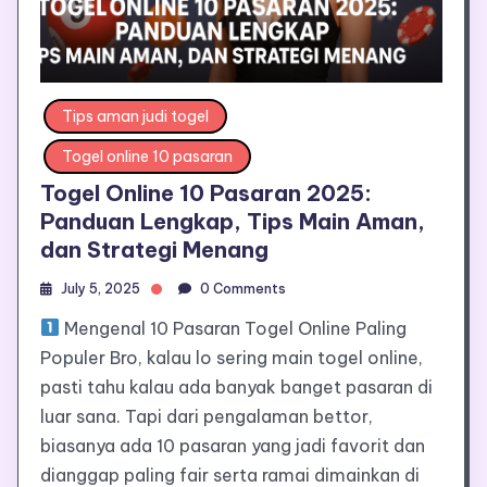
Tips aman judi togel
Togel online 10 pasaran
Togel Online 10 Pasaran 2025:
Panduan Lengkap, Tips Main Aman,
dan Strategi Menang
July 5, 2025
0 Comments
Mengenal 10 Pasaran Togel Online Paling
Populer Bro, kalau lo sering main togel online,
pasti tahu kalau ada banyak banget pasaran di
luar sana. Tapi dari pengalaman bettor,
biasanya ada 10 pasaran yang jadi favorit dan
dianggap paling fair serta ramai dimainkan di