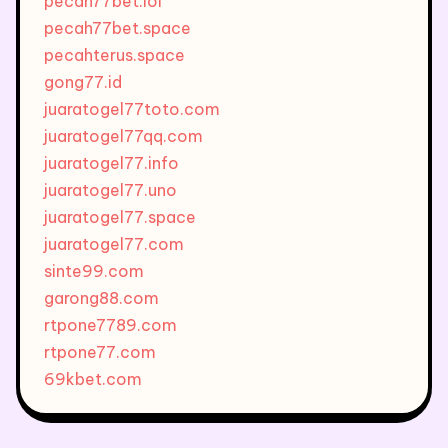
pecah77bet.lol
pecah77bet.space
pecahterus.space
gong77.id
juaratogel77toto.com
juaratogel77qq.com
juaratogel77.info
juaratogel77.uno
juaratogel77.space
juaratogel77.com
sinte99.com
garong88.com
rtpone7789.com
rtpone77.com
69kbet.com