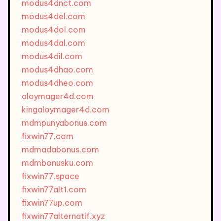
modus4dnct.com
modus4del.com
modus4dol.com
modus4dal.com
modus4dil.com
modus4dhao.com
modus4dheo.com
aloymager4d.com
kingaloymager4d.com
mdmpunyabonus.com
fixwin77.com
mdmadabonus.com
mdmbonusku.com
fixwin77.space
fixwin77alt1.com
fixwin77up.com
fixwin77alternatif.xyz