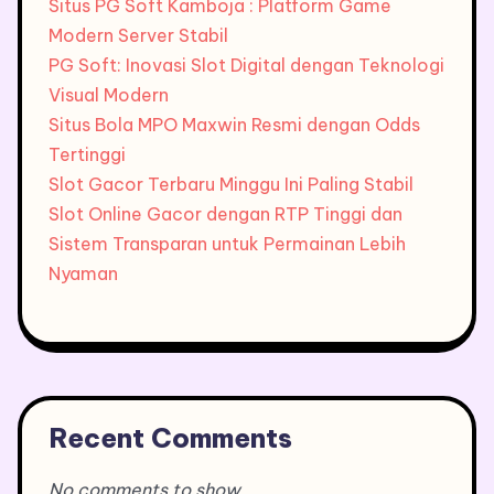
Situs PG Soft Kamboja : Platform Game
Modern Server Stabil
PG Soft: Inovasi Slot Digital dengan Teknologi
Visual Modern
Situs Bola MPO Maxwin Resmi dengan Odds
Tertinggi
Slot Gacor Terbaru Minggu Ini Paling Stabil
Slot Online Gacor dengan RTP Tinggi dan
Sistem Transparan untuk Permainan Lebih
Nyaman
Recent Comments
No comments to show.