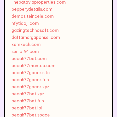
linebataviaproperties.com
pepperydetails.com
demositeincele.com
nfytiaoji.com
gazingtechnosoft.com
daftarhargaponsel.com
xemxech.com
senior91.com
pecah77bet.com
pecah77mantap.com
pecah77gacor.site
pecah77gacor.fun
pecah77gacor.xyz
pecah77bet.xyz
pecah77bet.fun
pecah77bet.lol
pecah77bet.space