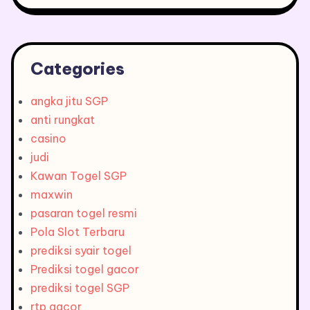
Categories
angka jitu SGP
anti rungkat
casino
judi
Kawan Togel SGP
maxwin
pasaran togel resmi
Pola Slot Terbaru
prediksi syair togel
Prediksi togel gacor
prediksi togel SGP
rtp gacor