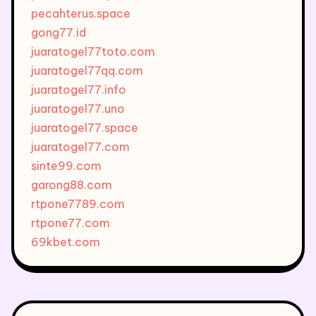
pecahterus.space
gong77.id
juaratogel77toto.com
juaratogel77qq.com
juaratogel77.info
juaratogel77.uno
juaratogel77.space
juaratogel77.com
sinte99.com
garong88.com
rtpone7789.com
rtpone77.com
69kbet.com