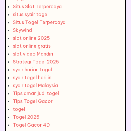
Situs Slot Terpercaya
situs syair togel
Situs Togel Terpercaya
Skywind
slot online 2025
slot online gratis
slot video Mandiri
Strategi Togel 2025
syair harian togel
syair togel hari ini
syair togel Malaysia
Tips aman judi togel
Tips Togel Gacor
togel
Togel 2025
Togel Gacor 4D