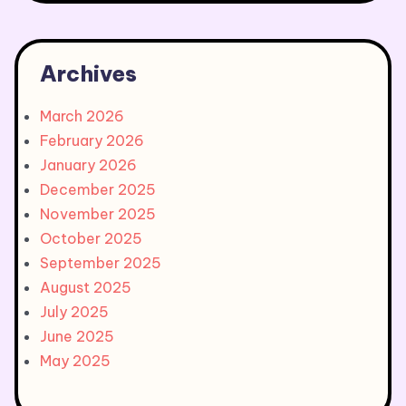
Archives
March 2026
February 2026
January 2026
December 2025
November 2025
October 2025
September 2025
August 2025
July 2025
June 2025
May 2025