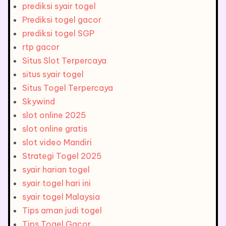
prediksi syair togel
Prediksi togel gacor
prediksi togel SGP
rtp gacor
Situs Slot Terpercaya
situs syair togel
Situs Togel Terpercaya
Skywind
slot online 2025
slot online gratis
slot video Mandiri
Strategi Togel 2025
syair harian togel
syair togel hari ini
syair togel Malaysia
Tips aman judi togel
Tips Togel Gacor