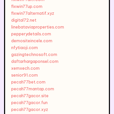
fixwin77up.com
fixwin77alternatif.xyz
digital72.net
linebataviaproperties.com
pepperydetails.com
demositeincele.com
nfytiaoji.com
gazingtechnosoft.com
daftarhargaponsel.com
xemxech.com
senior91.com
pecah77bet.com
pecah77mantap.com
pecah77gacor.site
pecah77gacor.fun
pecah77gacor.xyz