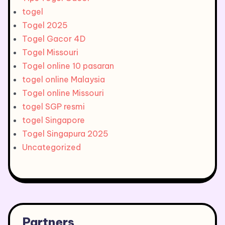
togel
Togel 2025
Togel Gacor 4D
Togel Missouri
Togel online 10 pasaran
togel online Malaysia
Togel online Missouri
togel SGP resmi
togel Singapore
Togel Singapura 2025
Uncategorized
Partners