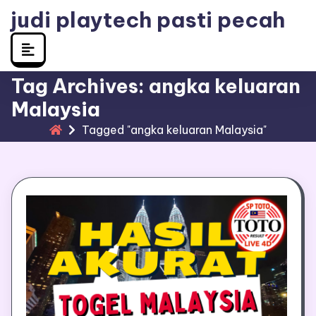
Skip
judi playtech pasti pecah
to
content
Tag Archives: angka keluaran
Malaysia
Tagged "angka keluaran Malaysia"