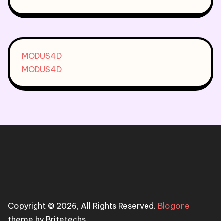
MODUS4D
MODUS4D
Copyright © 2026, All Rights Reserved.
Blogone
theme by Britetechs