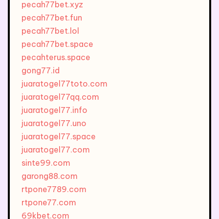
pecah77bet.xyz
pecah77bet.fun
pecah77bet.lol
pecah77bet.space
pecahterus.space
gong77.id
juaratogel77toto.com
juaratogel77qq.com
juaratogel77.info
juaratogel77.uno
juaratogel77.space
juaratogel77.com
sinte99.com
garong88.com
rtpone7789.com
rtpone77.com
69kbet.com